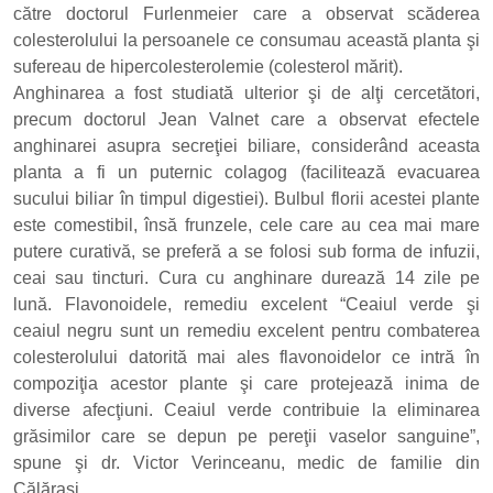
către doctorul Furlenmeier care a observat scăderea
colesterolului la persoanele ce consumau această planta şi
sufereau de hipercolesterolemie (colesterol mărit).
Anghinarea a fost studiată ulterior şi de alţi cercetători,
precum doctorul Jean Valnet care a observat efectele
anghinarei asupra secreţiei biliare, considerând aceasta
planta a fi un puternic colagog (facilitează evacuarea
sucului biliar în timpul digestiei). Bulbul florii acestei plante
este comestibil, însă frunzele, cele care au cea mai mare
putere curativă, se preferă a se folosi sub forma de infuzii,
ceai sau tincturi. Cura cu anghinare durează 14 zile pe
lună. Flavonoidele, remediu excelent “Ceaiul verde şi
ceaiul negru sunt un remediu excelent pentru combaterea
colesterolului datorită mai ales flavonoidelor ce intră în
compoziţia acestor plante şi care protejează inima de
diverse afecţiuni. Ceaiul verde contribuie la eliminarea
grăsimilor care se depun pe pereţii vaselor sanguine”,
spune şi dr. Victor Verinceanu, medic de familie din
Călăraşi.