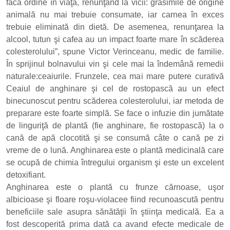
facă ordine în viaţă, renunţând la vicii: grăsimile de origine
animală nu mai trebuie consumate, iar carnea în exces
trebuie eliminată din dietă. De asemenea, renunţarea la
alcool, tutun şi cafea au un impact foarte mare în scăderea
colesterolului”, spune Victor Verinceanu, medic de familie.
În sprijinul bolnavului vin şi cele mai la îndemână remedii
naturale:ceaiurile. Frunzele, cea mai mare putere curativă
Ceaiul de anghinare şi cel de rostopască au un efect
binecunoscut pentru scăderea colesterolului, iar metoda de
preparare este foarte simplă. Se face o infuzie din jumătate
de linguriţă de plantă (fie anghinare, fie rostopască) la o
cană de apă clocotită şi se consumă câte o cană pe zi
vreme de o lună. Anghinarea este o plantă medicinală care
se ocupă de chimia întregului organism şi este un excelent
detoxifiant.
Anghinarea este o plantă cu frunze cărnoase, uşor
albicioase şi floare roşu-violacee fiind recunoascută pentru
beneficiile sale asupra sănătăţii în ştiinţa medicală. Ea a
fost descoperită prima dată ca avand efecte medicale de