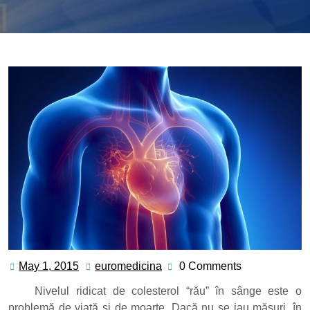
May 1, 2015
euromedicina
0 Comments
May
euromedicina
1,
Nivelul ridicat de colesterol “rău” în sânge este o
2015
problemă de viaţă şi de moarte. Dacă nu se iau măsuri, în