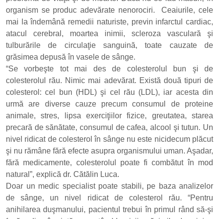
organism se produc adevărate nenorociri. Ceaiurile, cele
mai la îndemână remedii naturiste, previn infarctul cardiac,
atacul cerebral, moartea inimii, scleroza vasculară şi
tulburările de circulaţie sanguină, toate cauzate de
grăsimea depusă în vasele de sânge.
“Se vorbeşte tot mai des de colesterolul bun şi de
colesterolul rău. Nimic mai adevărat. Există două tipuri de
colesterol: cel bun (HDL) şi cel rău (LDL), iar acesta din
urmă are diverse cauze precum consumul de proteine
animale, stres, lipsa exerciţiilor fizice, greutatea, starea
precară de sănătate, consumul de cafea, alcool şi tutun. Un
nivel ridicat de colesterol în sânge nu este nicidecum plăcut
şi nu rămâne fără efecte asupra organismului uman. Aşadar,
fără medicamente, colesterolul poate fi combătut în mod
natural”, explică dr. Cătălin Luca.
Doar un medic specialist poate stabili, pe baza analizelor
de sânge, un nivel ridicat de colesterol rău. “Pentru
anihilarea duşmanului, pacientul trebui în primul rând să-şi