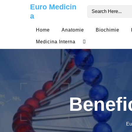
Skip
Euro Medicin
to
a
content
Home
Anatomie
Biochimie
Medicina Interna
Benefic
Eu