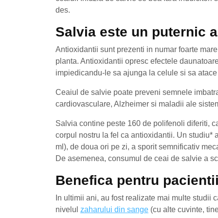
des.
Salvia este un puternic a
Antioxidantii sunt prezenti in numar foarte mare i
planta. Antioxidantii opresc efectele daunatoare 
impiedicandu-le sa ajunga la celule si sa atace 
Ceaiul de salvie poate preveni semnele imbatran
cardiovasculare, Alzheimer si maladii ale siste
Salvia contine peste 160 de polifenoli diferiti,
corpul nostru la fel ca antioxidantii. Un studiu
ml), de doua ori pe zi, a sporit semnificativ me
De asemenea, consumul de ceai de salvie a scazut
Benefica pentru pacienti
In ultimii ani, au fost realizate mai multe studii
nivelul
zaharului din sange
(cu alte cuvinte, ti