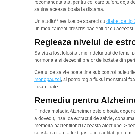
recomandata atat pentru cei care sufera deja de 
sa tina aceasta boala la distanta.
Un studiu** realizat pe soareci cu
diabet de tip
un medicament prescris pacientilor cu aceeasi b
Regleaza nivelul de estr
Salvia a fost folosita timp indelungat de femei
hormonale si dezechilibrelor de lactatie din peri
Ceaiul de salvie poate tine sub control bufeuril
menopauzei
, si poate regla fluxul menstrual f
insarcinate.
Remediu pentru Alzheim
Fiindca maladia Alzheimer este o boala degener
a dovedit, insa, ca extractul de salvie, consum
memoria pacientilor cu aceasta afectiune. Special
substanta care a fost gasita in cantitati prea mic