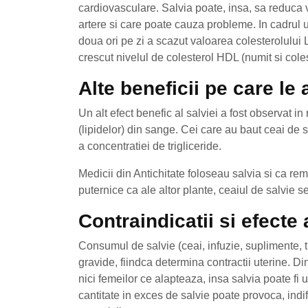
cardiovasculare. Salvia poate, insa, sa reduca 
artere si care poate cauza probleme. In cadrul 
doua ori pe zi a scazut valoarea colesterolului L
crescut nivelul de colesterol HDL (numit si co
Alte beneficii pe care le 
Un alt efect benefic al salviei a fost observat in
(lipidelor) din sange. Cei care au baut ceai de 
a concentratiei de trigliceride.
Medicii din Antichitate foloseau salvia si ca rem
puternice ca ale altor plante, ceaiul de salvie s
Contraindicatii si efecte
Consumul de salvie (ceai, infuzie, suplimente, 
gravide, fiindca determina contractii uterine. 
nici femeilor ce alapteaza, insa salvia poate fi 
cantitate in exces de salvie poate provoca, indife