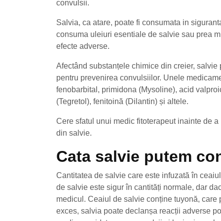
convulsii.
Salvia, ca atare, poate fi consumata in sigurant
consuma uleiuri esentiale de salvie sau prea mu
efecte adverse.
Afectând substanțele chimice din creier, salvie
pentru prevenirea convulsiilor. Unele medicamen
fenobarbital, primidona (Mysoline), acid valpr
(Tegretol), fenitoină (Dilantin) și altele.
Cere sfatul unui medic fitoterapeut inainte de a
din salvie.
Cata salvie putem c
Cantitatea de salvie care este infuzată în ceaiu
de salvie este sigur în cantități normale, dar da
medicul. Ceaiul de salvie conține tuyonă, care 
exces, salvia poate declanșa reacții adverse pote