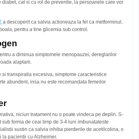
diabet, cat si cu rol de preventie, la persoanele care vor
 2
a descoperit ca salvia actioneaza la fel ca metforminul,
oala, pentru a tine glicemia sub control.
ogen
 pentru a diminua simptomele menopauzei, dereglarilor
oada alaptarii.
e si transpiratia excesiva, simptome caracteristice
oarte abundent, insa nu este recomandata femeilor
er
ativa, niciun tratament nu o poate vindeca pe deplin. S-
at sub forma de ceai timp de 3-4 luni imbunatateste
istii sustin ca salvia inhiba pierderile de acetilcolina, o
i la pacientii cu Alzheimer.