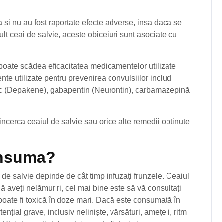
a si nu au fost raportate efecte adverse, insa daca se
lt ceai de salvie, aceste obiceiuri sunt asociate cu
 poate scădea eficacitatea medicamentelor utilizate
te utilizate pentru prevenirea convulsiilor includ
oic (Depakene), gabapentin (Neurontin), carbamazepină
 incerca ceaiul de salvie sau orice alte remedii obtinute
onsuma?
l de salvie depinde de cât timp infuzați frunzele. Ceaiul
că aveți nelămuriri, cel mai bine este să vă consultați
poate fi toxică în doze mari. Dacă este consumată în
nțial grave, inclusiv neliniște, vărsături, amețeli, ritm