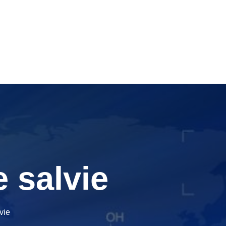
e salvie
vie