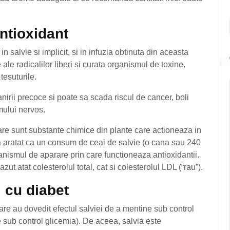
ntioxidant
n salvie si implicit, si in infuzia obtinuta din aceasta
ale radicalilor liberi si curata organismul de toxine,
tesuturile.
irii precoce si poate sa scada riscul de cancer, boli
mului nervos.
 care sunt substante chimice din plante care actioneaza in
* a aratat ca un consum de ceai de salvie (o cana sau 240
canismul de aparare prin care functioneaza antioxidantii.
 atat colesterolul total, cat si colesterolul LDL (“rau”).
i cu diabet
 care au dovedit efectul salviei de a mentine sub control
ne sub control glicemia). De aceea, salvia este