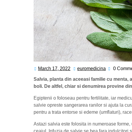
March 17, 2022
euromedicina
0 Comme
March
euromedici
17,
Salvia, planta din aceeasi familie cu menta, 
2022
boli. De altfel, chiar si denumirea provine di
Egiptenii o foloseau pentru fertilitate, iar medi
salvie opreste sangerarea ranilor si ajuta la cur
pentru a trata entorse si edeme (umflaturi), rac
Astazi salvia este folosita in numeroase forme, u
ceaiul. Infuzia de salvie se bea fara indulcitor