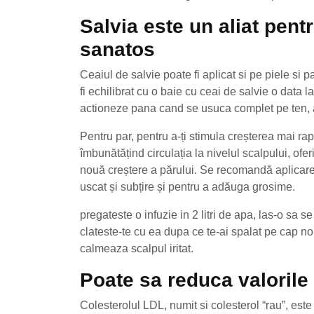
Salvia este un aliat pent
sanatos
Ceaiul de salvie poate fi aplicat si pe piele si 
fi echilibrat cu o baie cu ceai de salvie o data l
actioneze pana cand se usuca complet pe ten, a
Pentru par, pentru a-ți stimula creșterea mai rapi
îmbunătățind circulația la nivelul scalpului, ofer
nouă creștere a părului. Se recomandă aplicare
uscat și subțire și pentru a adăuga grosime.
pregateste o infuzie in 2 litri de apa, las-o sa
clateste-te cu ea dupa ce te-ai spalat pe cap n
calmeaza scalpul iritat.
Poate sa reduca valorile 
Colesterolul LDL, numit si colesterol “rau”, est