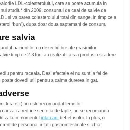
valorile LDL-colesterolului, care se poate acumula in
unui studiu* din 2009, consumul de ceai de salvie de
DL si valoarea colesterolului total din sange, in timp ce a
lesterol “bun”), dupa doar doua saptamani de consum.
are salvia
 randul pacientilor cu dezechilibre ale grasimilor
salvie timp de 2-3 luni au realizat ca s-a produs o scadere
ediu pentru raceala. Desi efectele ei nu sunt la fel de
e poate dovedi util pentru a calma durerea in gat.
 adverse
tinctura etc) nu este recomandat femeilor
Din cauza ca reduce secretia de lapte, nu se recomanda
utilizata in momentul
intarcarii
bebelusului. In plus, o
rent de persoana, iritatii gastrointestinale si chiar