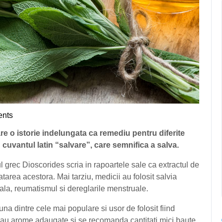
nts
na
are o istorie indelungata ca remediu pentru diferite
n cuvantul latin “salvare”, care semnifica a salva.
cul grec Dioscorides scria in rapoartele sale ca extractul de
atarea acestora. Mai tarziu, medicii au folosit salvia
eala, reumatismul si dereglarile menstruale.
na dintre cele mai populare si usor de folosit fiind
i sau arome adaugate si se recomanda cantitati mici baute