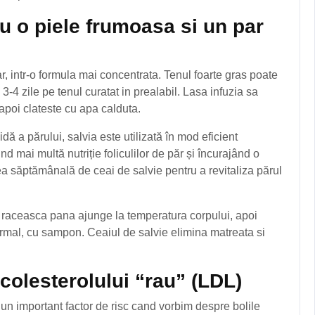
ru o piele frumoasa si un par
par, intr-o formula mai concentrata. Tenul foarte gras poate
a 3-4 zile pe tenul curatat in prealabil. Lasa infuzia sa
poi clateste cu apa calduta.
dă a părului, salvia este utilizată în mod eficient
ind mai multă nutriție foliculilor de păr și încurajând o
a săptămânală de ceai de salvie pentru a revitaliza părul
 se raceasca pana ajunge la temperatura corpului, apoi
ormal, cu sampon. Ceaiul de salvie elimina matreata si
colesterolului “rau” (LDL)
e un important factor de risc cand vorbim despre bolile