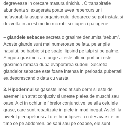
degreveaza in orecare masura rinichiul. O transpiratie
abundenta si exagerata poate avea repercursiuni
nefavorabila asupra organismului deoarece se pot instala si
dezvolta in acest mediu microbi si ciuperci patogene.
– glandele sebacee
secreta o grasime denumita “sebum”.
Aceste glande sunt mai numeroase pe fata, pe aripile
nasului, pe barbie si pe spate, lipsind pe talpi si pe palme.
Singura grasime care unge aceste ultime portiuni este
grasimea ramasa dupa evaporarea sudorii. Secretia
glandelor sebacee este foarte intensa in perioada pubertatii
ea descrescand o data cu varsta.
3. Hipodermul
se gaseste imediat sub derm si este de
asemeni un strat conjuctiv si uneste pielea de muschi sau
oase. Aici in ochiurile fibrelor conjunctive, se afla celulele
grase, care sunt repartizate in piele in mod inegal. Astfel, la
nivelul pleoapelor si al urechilor lipsesc cu desavarsire, in
timp ce pe abdomen. pe sani sau pe coapse, ele sunt