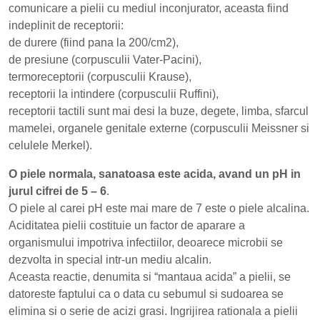
comunicare a pielii cu mediul inconjurator, aceasta fiind
indeplinit de receptorii:
de durere (fiind pana la 200/cm2),
de presiune (corpusculii Vater-Pacini),
termoreceptorii (corpusculii Krause),
receptorii la intindere (corpusculii Ruffini),
receptorii tactili sunt mai desi la buze, degete, limba, sfarcul
mamelei, organele genitale externe (corpusculii Meissner si
celulele Merkel).
O piele normala, sanatoasa este acida, avand un pH in
jurul cifrei de 5 – 6
.
O piele al carei pH este mai mare de 7 este o piele alcalina.
Aciditatea pielii costituie un factor de aparare a
organismului impotriva infectiilor, deoarece microbii se
dezvolta in special intr-un mediu alcalin.
Aceasta reactie, denumita si “mantaua acida” a pielii, se
datoreste faptului ca o data cu sebumul si sudoarea se
elimina si o serie de acizi grasi. Ingrijirea rationala a pielii