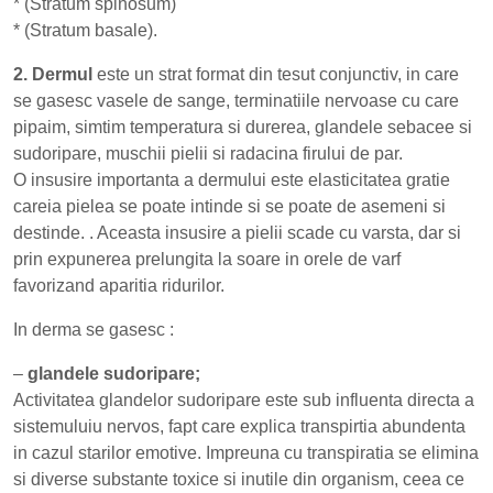
* (Stratum spinosum)
* (Stratum basale).
2. Dermul
este un strat format din tesut conjunctiv, in care
se gasesc vasele de sange, terminatiile nervoase cu care
pipaim, simtim temperatura si durerea, glandele sebacee si
sudoripare, muschii pielii si radacina firului de par.
O insusire importanta a dermului este elasticitatea gratie
careia pielea se poate intinde si se poate de asemeni si
destinde. . Aceasta insusire a pielii scade cu varsta, dar si
prin expunerea prelungita la soare in orele de varf
favorizand aparitia ridurilor.
In derma se gasesc :
–
glandele sudoripare;
Activitatea glandelor sudoripare este sub influenta directa a
sistemuluiu nervos, fapt care explica transpirtia abundenta
in cazul starilor emotive. Impreuna cu transpiratia se elimina
si diverse substante toxice si inutile din organism, ceea ce