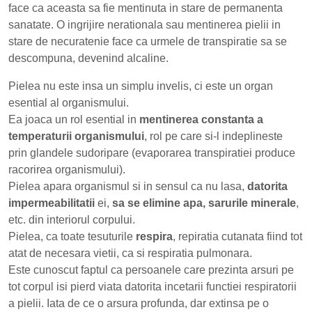
face ca aceasta sa fie mentinuta in stare de permanenta
sanatate. O ingrijire nerationala sau mentinerea pielii in
stare de necuratenie face ca urmele de transpiratie sa se
descompuna, devenind alcaline.
Pielea nu este insa un simplu invelis, ci este un organ
esential al organismului.
Ea joaca un rol esential in
mentinerea constanta a
temperaturii organismului
, rol pe care si-l indeplineste
prin glandele sudoripare (evaporarea transpiratiei produce
racorirea organismului).
Pielea apara organismul si in sensul ca nu lasa,
datorita
impermeabilitatii
ei,
sa se elimine apa, sarurile minerale
,
etc. din interiorul corpului.
Pielea, ca toate tesuturile
respira
, repiratia cutanata fiind tot
atat de necesara vietii, ca si respiratia pulmonara.
Este cunoscut faptul ca persoanele care prezinta arsuri pe
tot corpul isi pierd viata datorita incetarii functiei respiratorii
a pielii. Iata de ce o arsura profunda, dar extinsa pe o